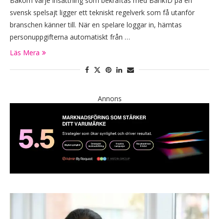
Bakom varje insättning som bekräftas med BankID på en
svensk spelsajt ligger ett tekniskt regelverk som få utanför
branschen känner till. När en spelare loggar in, hämtas
personuppgifterna automatiskt från …
Läs Mera
Annons