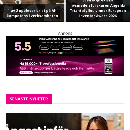
Svensk-grekiska
livsmedelsforskaren Angeliki
1 av 2 upplever brist på AI-
Triantafyllou vinner European
kompetens i verksamheten
Inventor Award 2026
Annons
SENASTE NYHETER