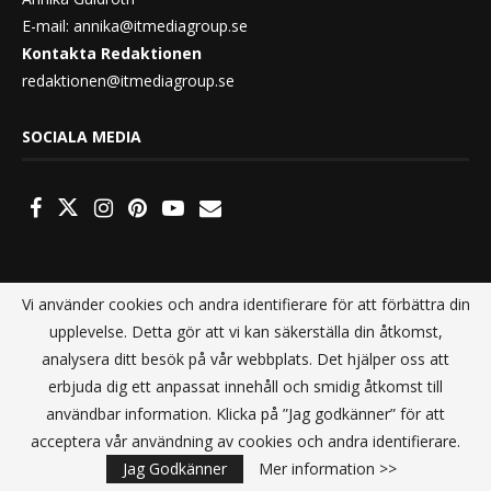
E-mail:
annika@itmediagroup.se
Kontakta Redaktionen
redaktionen@itmediagroup.se
SOCIALA MEDIA
Vi använder cookies och andra identifierare för att förbättra din
upplevelse. Detta gör att vi kan säkerställa din åtkomst,
analysera ditt besök på vår webbplats. Det hjälper oss att
erbjuda dig ett anpassat innehåll och smidig åtkomst till
användbar information. Klicka på ”Jag godkänner” för att
acceptera vår användning av cookies och andra identifierare.
Jag Godkänner
Mer information >>
@2021 - All Right Reserved. Designed and Developed by
IT Media Group