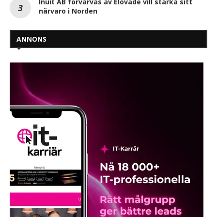
Inuit AB förvärvas av Elovade vill stärka sitt
närvaro i Norden
ANNONS