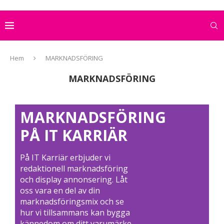
Hem
MARKNADSFÖRING
MARKNADSFÖRING
MARKNADSFÖRING
PÅ IT KARRIÄR
På IT Karriär erbjuder vi
redaktionell marknadsföring
och display annonsering. Låt
oss vara en del av din
marknadsföringsmix och se
hur vi tillsammans kan bygga
kännedom om ditt varumärke.