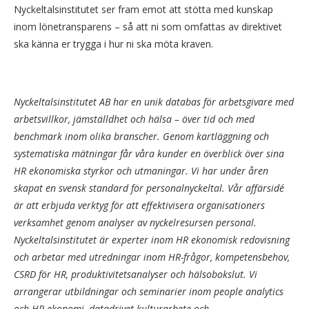
Nyckeltalsinstitutet ser fram emot att stötta med kunskap
inom lönetransparens – så att ni som omfattas av direktivet
ska känna er trygga i hur ni ska möta kraven.
Nyckeltalsinstitutet AB har en unik databas för arbetsgivare med
arbetsvillkor, jämställdhet och hälsa – över tid och med
benchmark inom olika branscher. Genom kartläggning och
systematiska mätningar får våra kunder en överblick över sina
HR ekonomiska styrkor och utmaningar. Vi har under åren
skapat en svensk standard för personalnyckeltal. Vår affärsidé
är att erbjuda verktyg för att effektivisera organisationers
verksamhet genom analyser av nyckelresursen personal.
Nyckeltalsinstitutet är experter inom HR ekonomisk redovisning
och arbetar med utredningar inom HR-frågor, kompetensbehov,
CSRD för HR, produktivitetsanalyser och hälsobokslut. Vi
arrangerar utbildningar och seminarier inom people analytics
och HR ekonomi, datadrivet kulturarbete och