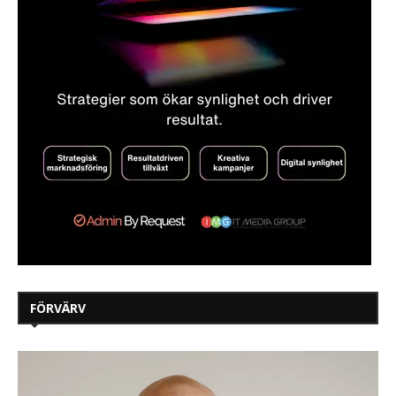
FÖRVÄRV