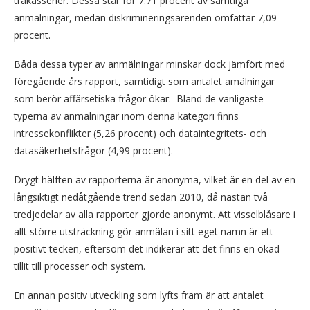
trakasserier. Dessa står för 7.71 procent av samtliga
anmälningar, medan diskrimineringsärenden omfattar 7,09
procent.
Båda dessa typer av anmälningar minskar dock jämfört med
föregående års rapport, samtidigt som antalet amälningar
som berör affärsetiska frågor ökar. Bland de vanligaste
typerna av anmälningar inom denna kategori finns
intressekonflikter (5,26 procent) och dataintegritets- och
datasäkerhetsfrågor (4,99 procent).
Drygt hälften av rapporterna är anonyma, vilket är en del av en
långsiktigt nedåtgående trend sedan 2010, då nästan två
tredjedelar av alla rapporter gjorde anonymt. Att visselblåsare i
allt större utsträckning gör anmälan i sitt eget namn är ett
positivt tecken, eftersom det indikerar att det finns en ökad
tillit till processer och system.
En annan positiv utveckling som lyfts fram är att antalet