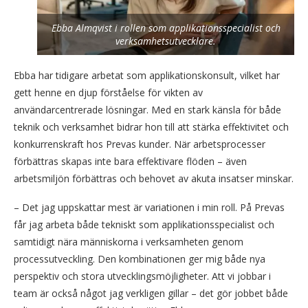
Ebba Almqvist i rollen som applikationsspecialist och
verksamhetsutvecklare.
Ebba har tidigare arbetat som applikationskonsult, vilket har
gett henne en djup förståelse för vikten av
användarcentrerade lösningar. Med en stark känsla för både
teknik och verksamhet bidrar hon till att stärka effektivitet och
konkurrenskraft hos Prevas kunder. När arbetsprocesser
förbättras skapas inte bara effektivare flöden – även
arbetsmiljön förbättras och behovet av akuta insatser minskar.
– Det jag uppskattar mest är variationen i min roll. På Prevas
får jag arbeta både tekniskt som applikationsspecialist och
samtidigt nära människorna i verksamheten genom
processutveckling. Den kombinationen ger mig både nya
perspektiv och stora utvecklingsmöjligheter. Att vi jobbar i
team är också något jag verkligen gillar – det gör jobbet både