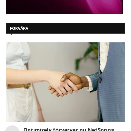
FÖRVÄRV
Optimizely förvärvar nu NetSpring