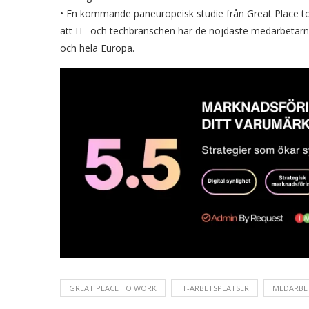
• En kommande paneuropeisk studie från Great Place to 
att IT- och techbranschen har de nöjdaste medarbetarn
och hela Europa.
GREAT PLACE TO WORK
IT-ARBETSPLATSER
MEDARBE