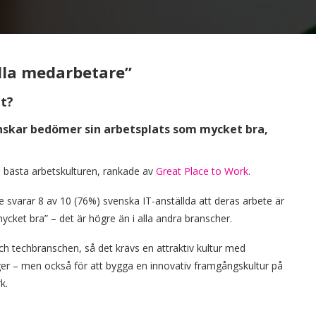
älla medarbetare”
et?
venskar bedömer sin arbetsplats som mycket bra,
a bästa arbetskulturen, rankade av
Great Place to Work
.
 svarar 8 av 10 (76%) svenska IT-anställda att deras arbete är
cket bra” – det är högre än i alla andra branscher.
h techbranschen, så det krävs en attraktiv kultur med
ger – men också för att bygga en innovativ framgångskultur på
k.