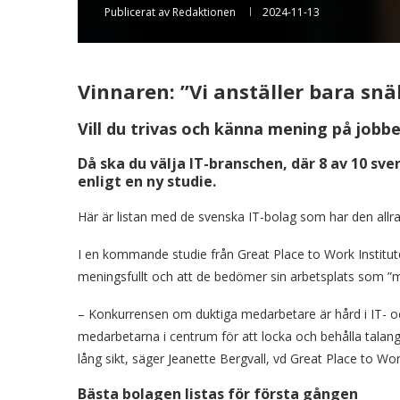
Publicerat av
Redaktionen
2024-11-13
Vinnaren: ”Vi anställer bara sn
Vill du trivas och känna mening på jobb
Då ska du välja IT-branschen, där 8 av 10 s
enligt en ny studie.
Här är listan med de svenska IT-bolag som har den allr
I en kommande studie från Great Place to Work Institute
meningsfullt och att de bedömer sin arbetsplats som ”my
– Konkurrensen om duktiga medarbetare är hård i IT- oc
medarbetarna i centrum för att locka och behålla talan
lång sikt, säger Jeanette Bergvall, vd Great Place to Wor
Bästa bolagen listas för första gången