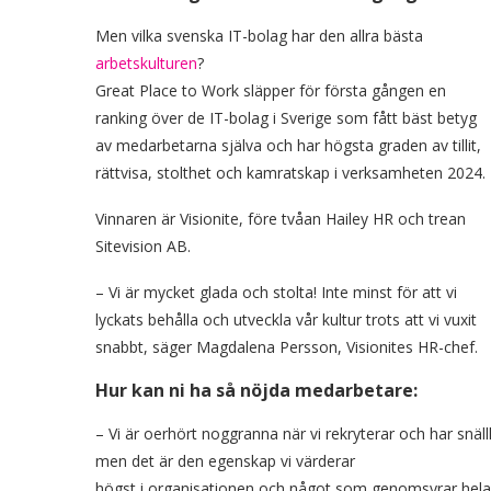
Men vilka svenska IT-bolag har den allra bästa
arbetskulturen
?
Great Place to Work släpper för första gången en
ranking över de IT-bolag i Sverige som fått bäst betyg
av medarbetarna själva och har högsta graden av tillit,
rättvisa, stolthet och kamratskap i verksamheten 2024.
Vinnaren är Visionite, före tvåan Hailey HR och trean
Sitevision AB.
– Vi är mycket glada och stolta! Inte minst för att vi
lyckats behålla och utveckla vår kultur trots att vi vuxit
snabbt, säger Magdalena Persson, Visionites HR-chef.
Hur kan ni ha så nöjda medarbetare:
– Vi är oerhört noggranna när vi rekryterar och har snäll
men det är den egenskap vi värderar
högst i organisationen och något som genomsyrar hela