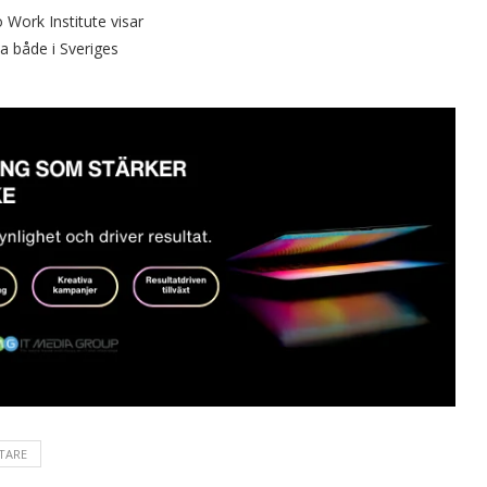
Work Institute visar
a både i Sveriges
TARE