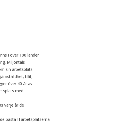
nns i över 100 länder
ng. Miljontals
m sin arbetsplats.
mställdhet, tillit,
ger över 40 år av
etsplats med
s varje år de
 de bästa ITarbetsplatserna