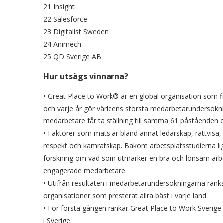
21 Insight
22 Salesforce
23 Digitalist Sweden
24 Animech
25 QD Sverige AB
Hur utsågs vinnarna?
• Great Place to Work® är en global organisation som fi
och varje år gör världens största medarbetarundersökni
medarbetare får ta ställning till samma 61 påståenden o
• Faktorer som mäts är bland annat ledarskap, rättvisa, jä
respekt och kamratskap. Bakom arbetsplatsstudierna lig
forskning om vad som utmärker en bra och lönsam arb
engagerade medarbetare.
• Utifrån resultaten i medarbetarundersökningarna ranka
organisationer som presterat allra bäst i varje land.
• För första gången rankar Great Place to Work Sverige
i Sverige.