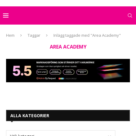
Hem
Taggar
Inlägg taggade med "Area Academy"
AREA ACADEMY
ALLA KATEGORIER