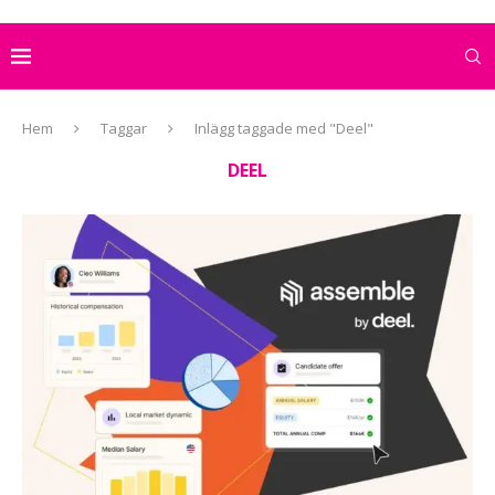
Hem
Taggar
Inlägg taggade med "Deel"
DEEL