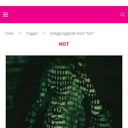
Hem
Taggar
Inlägg taggade med "hot"
HOT