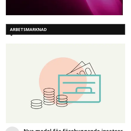
ARBETSMARKNAD
Nya medel för förebyggande insatser