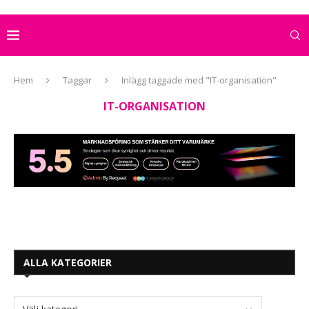
Hem
Taggar
Inlägg taggade med "IT-organisation"
IT-ORGANISATION
ALLA KATEGORIER