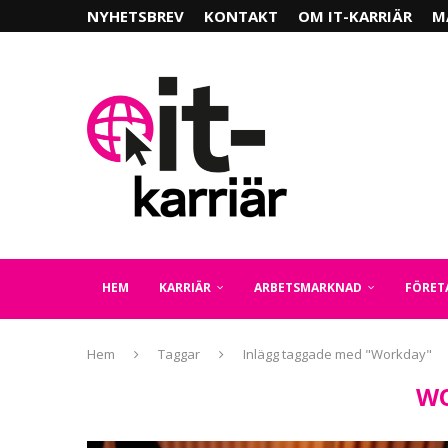
NYHETSBREV
KONTAKT
OM IT-KARRIÄR
M
HEM
KARRIÄR
ARBETSMARKNAD
FÖRET
Hem
Taggar
Inlägg taggade med "Workday"
W