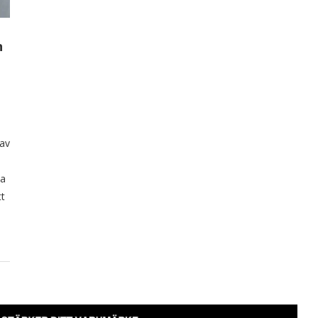
n
 av
da
tt