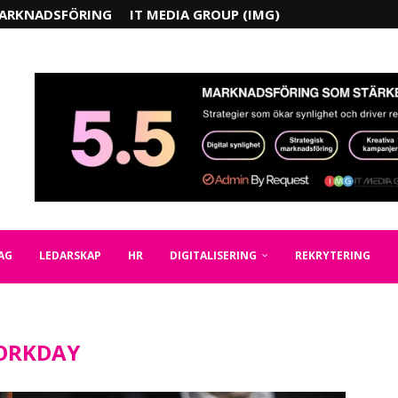
ARKNADSFÖRING
IT MEDIA GROUP (IMG)
AG
LEDARSKAP
HR
DIGITALISERING
REKRYTERING
ORKDAY