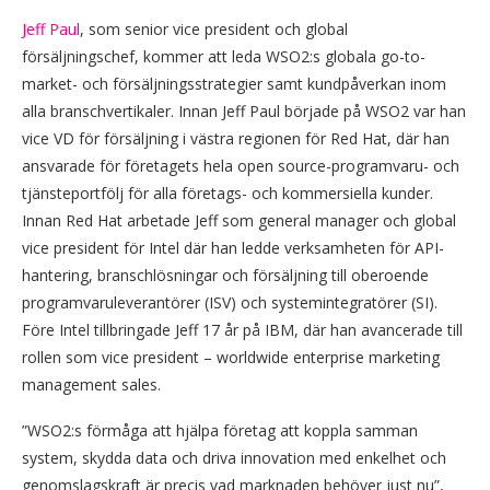
Jeff Paul
, som senior vice president och global
försäljningschef, kommer att leda WSO2:s globala go-to-
market- och försäljningsstrategier samt kundpåverkan inom
alla branschvertikaler. Innan Jeff Paul började på WSO2 var han
vice VD för försäljning i västra regionen för Red Hat, där han
ansvarade för företagets hela open source-programvaru- och
tjänsteportfölj för alla företags- och kommersiella kunder.
Innan Red Hat arbetade Jeff som general manager och global
vice president för Intel där han ledde verksamheten för API-
hantering, branschlösningar och försäljning till oberoende
programvaruleverantörer (ISV) och systemintegratörer (SI).
Före Intel tillbringade Jeff 17 år på IBM, där han avancerade till
rollen som vice president – worldwide enterprise marketing
management sales.
”WSO2:s förmåga att hjälpa företag att koppla samman
system, skydda data och driva innovation med enkelhet och
genomslagskraft är precis vad marknaden behöver just nu”,