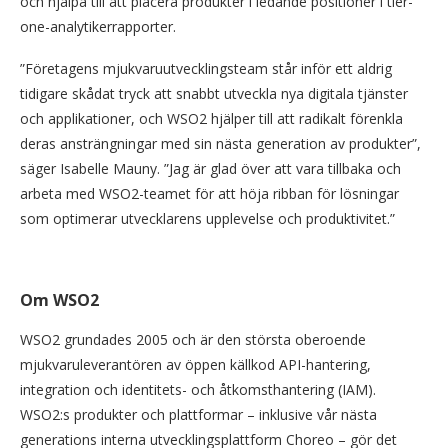
och hjälpa till att placera produkter i ledande positioner i tier-
one-analytikerrapporter.
”Företagens mjukvaruutvecklingsteam står inför ett aldrig
tidigare skådat tryck att snabbt utveckla nya digitala tjänster
och applikationer, och WSO2 hjälper till att radikalt förenkla
deras ansträngningar med sin nästa generation av produkter”,
säger Isabelle Mauny. ”Jag är glad över att vara tillbaka och
arbeta med WSO2-teamet för att höja ribban för lösningar
som optimerar utvecklarens upplevelse och produktivitet.”
Om WSO2
WSO2 grundades 2005 och är den största oberoende
mjukvaruleverantören av öppen källkod API-hantering,
integration och identitets- och åtkomsthantering (IAM).
WSO2:s produkter och plattformar – inklusive vår nästa
generations interna utvecklingsplattform Choreo – gör det