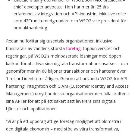
chief developer advocate. Hon har mer än 25 års
erfarenhet av integration och API-industrin, inklusive roller
som 42Crunch-medgrundare och WSO2 vice president för
produkthantering.
Redan nu förlitar sig tusentals organisationer, inklusive
hundratals av världens största
företag
, toppuniversitet och
regeringar, på WSO2:s molnbaserade lösningar med öppen
källkod för att driva sina digitala transformationsinsatser – och
genomför mer än 60 biljoner transaktioner och hanterar över
1 miljard identiteter årligen. Genom att använda WSO2 för API-
hantering, integration och CIAM (Customer Identity and Access
Management) utnyttjar dessa organisationer den fulla kraften i
sina API:er för att på ett säkert sätt leverera sina digitala
tjänster och applikationer.
”Vi är på ett uppdrag att ge företag möjlighet att blomstra i
den digitala ekonomin – med stöd av våra transformativa,