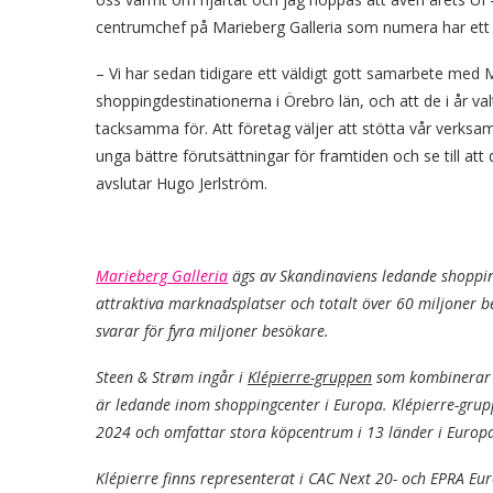
centrumchef på Marieberg Galleria som numera har ett
– Vi har sedan tidigare ett väldigt gott samarbete med 
shoppingdestinationerna i Örebro län, och att de i år valt 
tacksamma för. Att företag väljer att stötta vår verksam
unga bättre förutsättningar för framtiden och se till a
avslutar Hugo Jerlström.
Marieberg Galleria
ägs av Skandinaviens ledande shoppi
attraktiva marknadsplatser och totalt över 60 miljoner b
svarar för fyra miljoner besökare.
Steen & Strøm ingår i
Klépierre-gruppen
som kombinerar k
är ledande inom shoppingcenter i Europa. Klépierre-grupp
2024 och omfattar stora köpcentrum i 13 länder i Europa
Klépierre finns representerat i CAC Next 20- och EPRA Eur