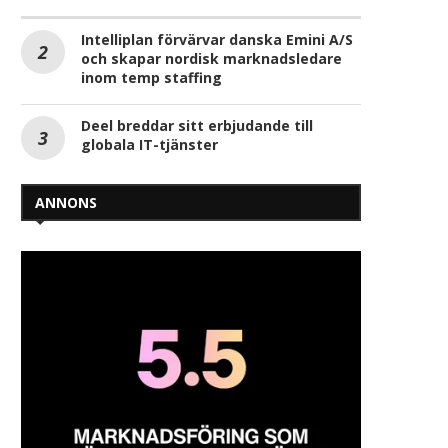
Intelliplan förvärvar danska Emini A/S
och skapar nordisk marknadsledare
inom temp staffing
Deel breddar sitt erbjudande till
globala IT-tjänster
ANNONS
igma Group vinner SM i Employer
Jobbfestivalens grundar
Branding
Wernheim, 65 år är finalist
lovande över...
2025-03-27