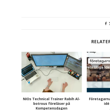
RELATE
 tema
NIOs Technical Trainer Rabih Al-
Företagarn
g kommer
botrous föreläser på
idé
n!
Kompetensdagen