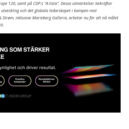
pe 120, samt på CDP:s “A-lista”. Dessa utmärkelser bekräftar
 utveckling och det globala ledarskapet i kampen mot
Strøm, inklusive Marieberg Galleria, arbetar nu för att nå målet
30.