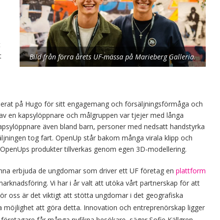
t
t
Bild från förra årets UF-mässa på Marieberg Galleria.
erat på Hugo för sitt engagemang och försäljningsförmåga och
 av en kapsylöppnare och målgruppen var tjejer med långa
 kapsylöppnare även bland barn, personer med nedsatt handstyrka
jningen tog fart. OpenUp står bakom många virala klipp och
en OpenUps produkter tillverkas genom egen 3D-modellering.
 kunna erbjuda de ungdomar som driver ett UF företag en
plattform
rknadsföring. Vi har i år valt att utöka vårt partnerskap för att
 oss är det viktigt att stötta ungdomar i det geografiska
 möjlighet att göra detta. Innovation och entreprenörskap ligger
företagare får många nyfikna besökare, säger Sofie Källgren,