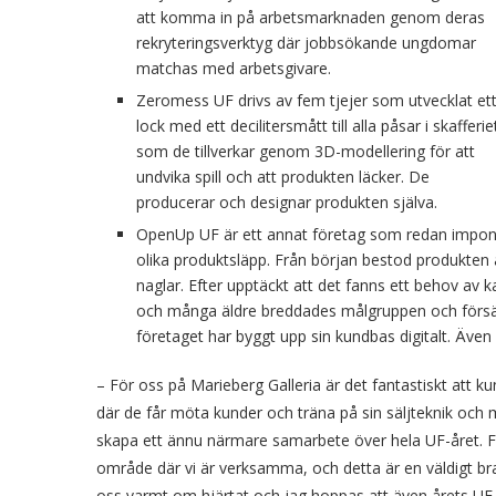
att komma in på arbetsmarknaden genom deras
rekryteringsverktyg där jobbsökande ungdomar
matchas med arbetsgivare.
Zeromess UF drivs av fem tjejer som utvecklat et
lock med ett decilitersmått till alla påsar i skafferie
som de tillverkar genom 3D-modellering för att
undvika spill och att produkten läcker. De
producerar och designar produkten själva.
OpenUp UF är ett annat företag som redan impon
olika produktsläpp. Från början bestod produkten
naglar. Efter upptäckt att det fanns ett behov av
och många äldre breddades målgruppen och försäl
företaget har byggt upp sin kundbas digitalt. Äv
– För oss på Marieberg Galleria är det fantastiskt att
där de får möta kunder och träna på sin säljteknik och ma
skapa ett ännu närmare samarbete över hela UF-året. För
område där vi är verksamma, och detta är en väldigt bra
oss varmt om hjärtat och jag hoppas att även årets UF-