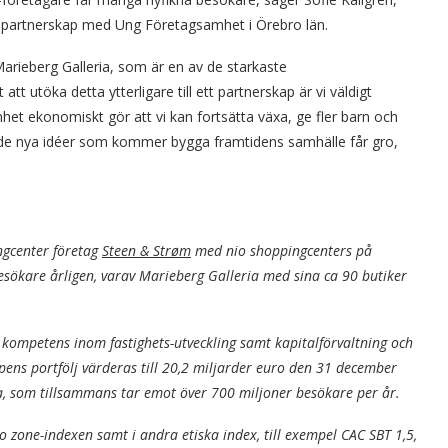
 partnerskap med Ung Företagsamhet i Örebro län.
Marieberg Galleria, som är en av de starkaste
att utöka detta ytterligare till ett partnerskap är vi väldigt
het ekonomiskt gör att vi kan fortsätta växa, ge fler barn och
tt de nya idéer som kommer bygga framtidens samhälle får gro,
ngcenter företag
Steen & Strøm
med nio shoppingcenters på
esökare årligen, varav Marieberg Galleria med sina ca 90 butiker
ompetens inom fastighets-utveckling samt kapitalförvaltning och
ens portfölj värderas till 20,2 miljarder euro den 31 december
, som tillsammans tar emot över 700 miljoner besökare per år.
o zone-indexen samt i andra etiska index, till exempel CAC SBT 1,5,