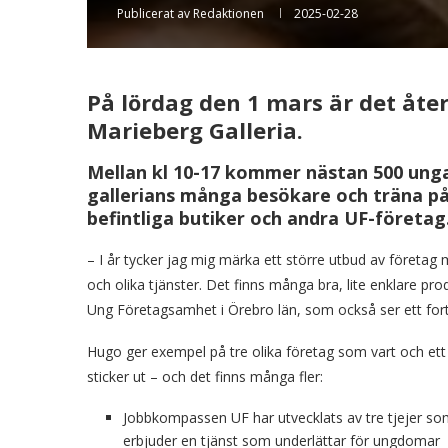
Publicerat av
Redaktionen
2025-02-28
På lördag den 1 mars är det åte
Marieberg Galleria.
Mellan kl 10-17 kommer nästan 500 ung
gallerians många besökare och träna på 
befintliga butiker och andra UF-företag
– I år tycker jag mig märka ett större utbud av företag 
och olika tjänster. Det finns många bra, lite enklare pro
Ung Företagsamhet i Örebro län, som också ser ett fort
Hugo ger exempel på tre olika företag som vart och ett
sticker ut – och det finns många fler:
Jobbkompassen UF har utvecklats av tre tjejer s
erbjuder en tjänst som underlättar för ungdomar