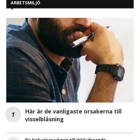
ARBETSMILJÖ
Här är de vanligaste orsakerna till
visselblåsning
Ny bok visar vägen till inkluderande