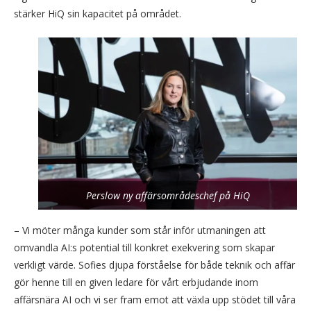
stärker HiQ sin kapacitet på området.
Perslow ny affärsområdeschef på HiQ
– Vi möter många kunder som står inför utmaningen att
omvandla AI:s potential till konkret exekvering som skapar
verkligt värde. Sofies djupa förståelse för både teknik och affär
gör henne till en given ledare för vårt erbjudande inom
affärsnära AI och vi ser fram emot att växla upp stödet till våra