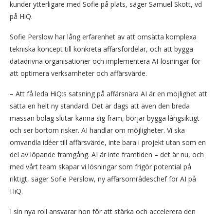
kunder ytterligare med Sofie på plats, säger Samuel Skott, vd
på HiQ.
Sofie Perslow har lång erfarenhet av att omsätta komplexa
tekniska koncept till konkreta affärsfördelar, och att bygga
datadrivna organisationer och implementera AI-lösningar för
att optimera verksamheter och affärsvärde.
– Att få leda HiQ:s satsning på affärsnära AI är en möjlighet att
sätta en helt ny standard. Det är dags att även den breda
massan bolag slutar känna sig fram, börjar bygga långsiktigt
och ser bortom risker. AI handlar om möjligheter. Vi ska
omvandla idéer till affärsvärde, inte bara i projekt utan som en
del av löpande framgång. AI är inte framtiden – det är nu, och
med vårt team skapar vi lösningar som frigör potential på
riktigt, säger Sofie Perslow, ny affärsområdeschef för AI på
HiQ.
I sin nya roll ansvarar hon för att stärka och accelerera den