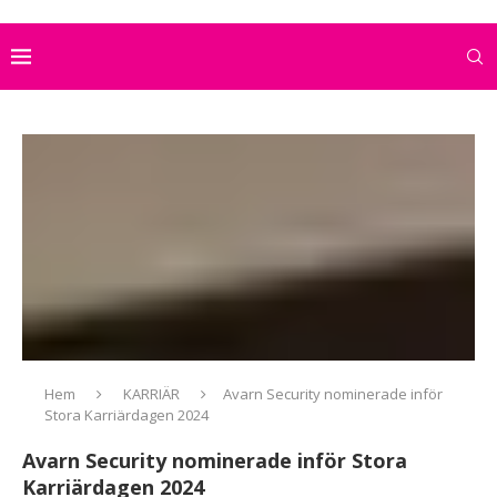
Hem
KARRIÄR
Avarn Security nominerade inför
Stora Karriärdagen 2024
Avarn Security nominerade inför Stora
Karriärdagen 2024