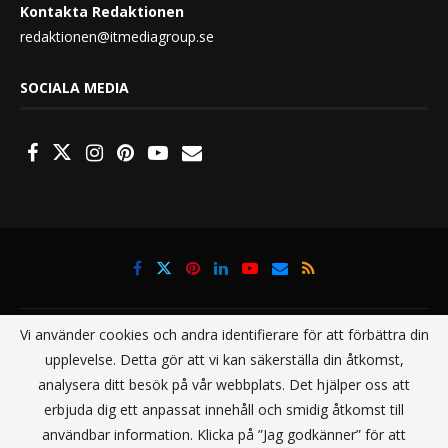
Kontakta Redaktionen
redaktionen@itmediagroup.se
SOCIALA MEDIA
Vi använder cookies och andra identifierare för att förbättra din
upplevelse. Detta gör att vi kan säkerställa din åtkomst,
analysera ditt besök på vår webbplats. Det hjälper oss att
@2021 - All Right Reserved. Designed and Developed by
IT Media Group
erbjuda dig ett anpassat innehåll och smidig åtkomst till
Sverige AB
användbar information. Klicka på ”Jag godkänner” för att