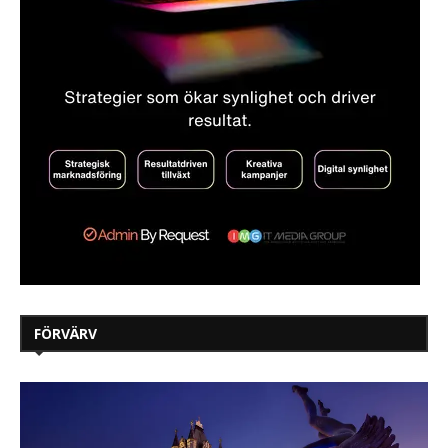
FÖRVÄRV