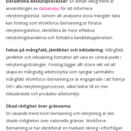
Datadrivna beslutsprocesser
: En annan viktig trend är
användningen av
dataanalys
för att informera
rekryteringsbeslut. Genom att analysera stora mängder data
kan företag som Workforce-Bemanning.se förutse
rekryteringsbehov, identifiera de mest effektiva
rekryteringskanalerna och förbättra kandidatupplevelsen.
Fokus på mångfald, jämlikhet och inkludering
: Mångfald,
jämlikhet och inkludering fortsätter att vara en central punkt i
rekryteringsstrategier. Företag lägger allt större vikt vid att
skapa en mångsidig arbetsstyrka som speglar samhällets
mångfald. Workforce-Bemanning.se är engagerade i att främja
DEI i alla rekryteringsprocesser, vilket bidrar till en mer
inkluderande och produktiv arbetsmiljö.
Ökad rörlighet över gränserna
En växande trend inom bemanning och rekrytering är den
ökade rörligheten över nationella gränser. Workforce-
Bemanning.se har identifierat en markant ökning i efterfrågan