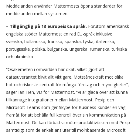
Meddelanden använder Mattermosts öppna standarder för
meddelanden mellan systemen.
– Tillgänglig på 13 europeiska språk.
Förutom amerikansk
engelska stöder Mattermost en rad EU-språk inklusive
svenska, holländska, franska, spanska, tyska, italienska,
portugisiska, polska, bulgariska, ungerska, rumänska, turkiska
och ukrainska.
“Osäkerheten i omvärlden har ökat, vilket gjort att
datasuveränitet blivit allt viktigare. Motståndskraft mot olika
hot och risker är centralt för många företag och myndigheter”,
säger Ian Tien, VD för Mattermost. “Vi är glada över att kunna
tillkännage integrationer mellan Mattermost, Pexip och
Microsoft Teams som ger Skype for Business-kunder en väg
framåt för att behålla full kontroll över sin kommunikation på
Mattermost. De kan förbättra mötesproduktiviteten med Pexip
samtidigt som de enkelt ansluter till molnbaserade Microsoft