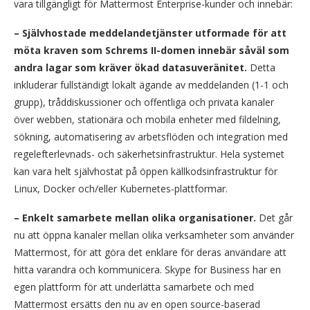
vara tillgängligt för Mattermost Enterprise-kunder och innebär:
– Självhostade meddelandetjänster utformade för att
möta kraven som Schrems II-domen innebär såväl som
andra lagar som kräver ökad datasuveränitet.
Detta
inkluderar fullständigt lokalt ägande av meddelanden (1-1 och
grupp), tråddiskussioner och offentliga och privata kanaler
över webben, stationära och mobila enheter med fildelning,
sökning, automatisering av arbetsflöden och integration med
regelefterlevnads- och säkerhetsinfrastruktur. Hela systemet
kan vara helt självhostat på öppen källkodsinfrastruktur för
Linux, Docker och/eller Kubernetes-plattformar.
– Enkelt samarbete mellan olika organisationer.
Det går
nu att öppna kanaler mellan olika verksamheter som använder
Mattermost, för att göra det enklare för deras användare att
hitta varandra och kommunicera. Skype for Business har en
egen plattform för att underlätta samarbete och med
Mattermost ersätts den nu av en open source-baserad