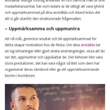
anställda. Många företag använder en och samma mall till sina
medarbetarsamtal, här som ledare är de viktigt att vara lyhörd
och uppmärksammad på dina anställda och ibland krävs det
att vi går utanför den strukturerade frågemallen.
– Uppmärksamma och uppmuntra
Att nå mål, generera resultat och bli uppmärksammad för
detta skapar motivation hos de flesta. Om dina
anställda
tar
an sig utmaningar eller gjort andra ansträngningar, vissa att du
ser det, uppmuntrar och uppskattar de. Det behöver inte vara
stora prestationer, det kan vara något så litet som dem har
organiserat deras skrivbord eller ge ett uppmärksammande
beröm i korridoren.