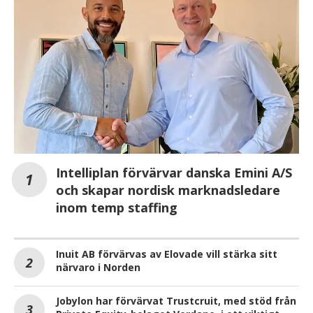
Intelliplan förvärvar danska Emini A/S
och skapar nordisk marknadsledare
inom temp staffing
Inuit AB förvärvas av Elovade vill stärka sitt
närvaro i Norden
Jobylon har förvärvat Trustcruit, med stöd från