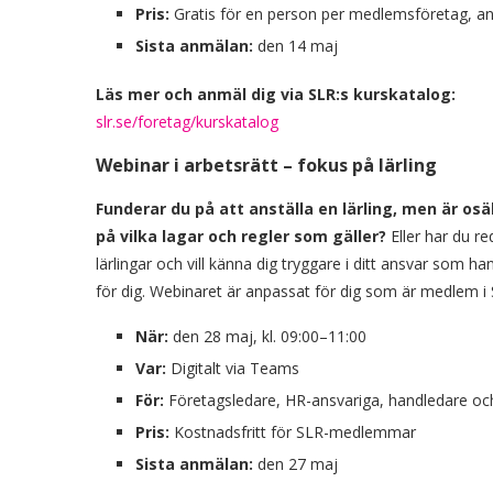
Pris:
Gratis för en person per medlemsföretag, ann
Sista anmälan:
den 14 maj
Läs mer och anmäl dig via SLR:s kurskatalog:
slr.se/foretag/kurskatalog
Webinar i arbetsrätt – fokus på lärling
Funderar du på att anställa en lärling, men är os
på vilka lagar och regler som gäller?
Eller har du r
lärlingar och vill känna dig tryggare i ditt ansvar som h
för dig. Webinaret är anpassat för dig som är medlem i 
När:
den 28 maj, kl. 09:00–11:00
Var:
Digitalt via Teams
För:
Företagsledare, HR-ansvariga, handledare oc
Pris:
Kostnadsfritt för SLR-medlemmar
Sista anmälan:
den 27 maj