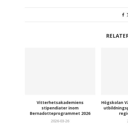
RELATE
ingar –
Vitterhetsakademiens
Högskolan Vä
college
stipendiater inom
utbildnings
Bernadotteprogrammet 2026
reg
2026-03-26