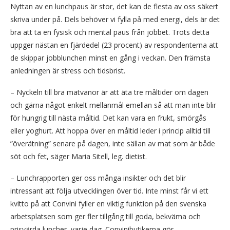
Nyttan av en lunchpaus är stor, det kan de flesta av oss säkert
skriva under på. Dels behöver vi fylla på med energi, dels är det
bra att ta en fysisk och mental paus från jobbet. Trots detta
uppger nästan en fjärdedel (23 procent) av respondenterna att
de skippar jobblunchen minst en gång i veckan. Den främsta
anledningen är stress och tidsbrist.
– Nyckeln till bra matvanor är att äta tre måltider om dagen
och gärna något enkelt mellanmål emellan så att man inte blir
för hungrig till nästa måltid. Det kan vara en frukt, smörgås
eller yoghurt. Att hoppa över en måltid leder i princip alltid till
”överätning” senare på dagen, inte sällan av mat som är både
söt och fet, säger Maria Sitell, leg. dietist.
– Lunchrapporten ger oss många insikter och det blir
intressant att följa utvecklingen över tid. Inte minst får vi ett
kvitto på att Convini fyller en viktig funktion på den svenska
arbetsplatsen som ger fler tillgång till goda, bekväma och
prisvärda luncher, varje dag. Convinibutikerna gör