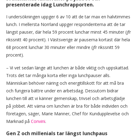
presenterade idag Lunchrapporten.
I undersökningen uppger 6 av 10 att de tar max en halvtimmes
lunch. I mellersta Norrland uppger respondenterna att de tar
längst pauser, där hela 59 procent lunchar minst 45 minuter (jfr
rikssnitt 40 procent). I Västsverige är pauserna kortast där hela
68 procent lunchar 30 minuter eller mindre (jfr rikssnitt 59
procent).
– Vi vet sedan länge att lunchen är både viktig och uppskattad.
Trots det tar många korta eller inga lunchpauser alls.
Människan behöver näring och energitillskott för att må bra
och fungera bättre under en arbetsdag. Dessutom bidrar
lunchen till att vi känner gemenskap, trivsel och arbetsglädje
på jobbet. Att värna om lunchen är bra för både individen och
företagen, säger, Marie Manner, Chef för Kundupplevelse och
Marknad på
Convini
.
Gen Z och millenials tar längst lunchpaus