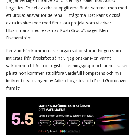
”Jag är verkligen motiverad för den nya rollen hos Aditro
Logistics. En del av arbetsuppgifterna är de samma, men med
ett utökat ansvar för de rena IT-frågorna. Det känns också
extra inspirerande med fler stora projekt som vi driver
tillsammans med resten av Posti Group”, säger Meri
Fischerström.
Per Zandrén kommenterar organisationsförändringen som
initierats från årsskiftet så här, ”Jag önskar Meri v­­armt
välkommen till Aditro Logistics ledningsgrupp och är helt säker
på att hon kommer att tillföra värdefull kompetens och nya
insikter i utvecklingen av Aditro Logistics och Posti Group även
framåt”.