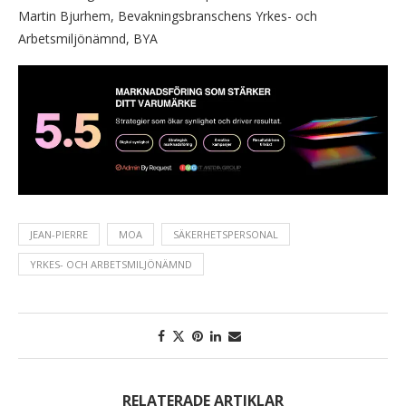
Martin Bjurhem, Bevakningsbranschens Yrkes- och
Arbetsmiljönämnd, BYA
JEAN-PIERRE
MOA
SÄKERHETSPERSONAL
YRKES- OCH ARBETSMILJÖNÄMND
RELATERADE ARTIKLAR