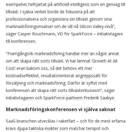
exempelvis helhjärtat på artificiell intelligens som en genväg till
tillväxt. I själva verket borde de fokusera på att
professionalisera och organisera sin tillväxt genom sina
marknadsföringsinsatser om de vill nå Silicon Valley-nivå”,
säger Casper Rouchmann, VD för SparkForce – initiativtagare
till konferensen.
”Framgångsrik marknadsföring handlar mer än något annat
om att skapa rätt sorts tillväxt. Vi har lämnat ’Growth At All
Cost’-eran bakom oss, så det behövs ett mer
kostnadseffektivt, resultatorienterat angreppssätt för
försäljning och marknadsföring. Därför är syftet med
konferensen att skapa rätt sorts tillväxtentusiasm”, säger
initiativtagaren och SparkForce-partnern Frederik Saabye.
Marknadsföringskonferensen vi själva saknat
SaaS-branschen utvecklas i raketfart – och för de mest erfarna
krävs djupa taktiska insikter som matchar tempot och