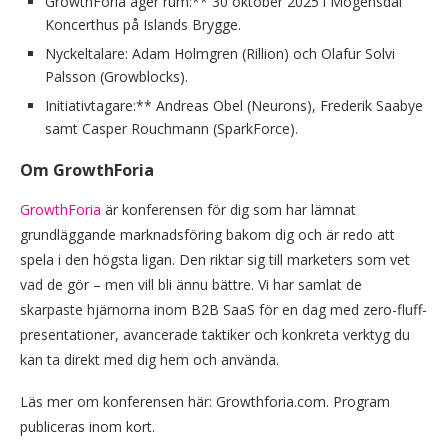
GrowthForia äger rum:** 30 oktober 2025 i Mogensdal
Koncerthus på Islands Brygge.
Nyckeltalare: Adam Holmgren (Rillion) och Olafur Solvi
Palsson (Growblocks).
Initiativtagare:** Andreas Obel (Neurons), Frederik Saabye
samt Casper Rouchmann (SparkForce).
Om GrowthForia
GrowthForia
är konferensen för dig som har lämnat
grundläggande marknadsföring bakom dig och är redo att
spela i den högsta ligan. Den riktar sig till marketers som vet
vad de gör – men vill bli ännu bättre. Vi har samlat de
skarpaste hjärnorna inom B2B SaaS för en dag med zero-fluff-
presentationer, avancerade taktiker och konkreta verktyg du
kan ta direkt med dig hem och använda.
Läs mer om konferensen här: Growthforia.com. Program
publiceras inom kort.