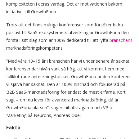
komplexiteten i deras vardag. Det är motivationen bakom
initiativet till GrowthForia.
Trots att det finns många konferenser som försöker bidra
positivt till SaaS-ekosystemets utveckling är GrowthForia den
första i sitt slag som är 100% dedikerad till att lyfta
branschens
marknadsföringskompetens:
”Med våra 10–15 år i branschen har vi under senare år saknat
konferenser där nivån varit så hög, att vi kommit hem med
fullklottrade anteckningsböcker. GrowthForia är den konferens
vi själva har saknat. Den är 100% nischad och fokuserad på
B2B SaaS-marknadsföring för endast de mest erfarna. Kort
sagt – om du lever för avancerad marknadsföring, då är
GrowthForia platsen”, säger initiativtagaren och VP of
Marketing på Neurons, Andreas Obel.
Fakta