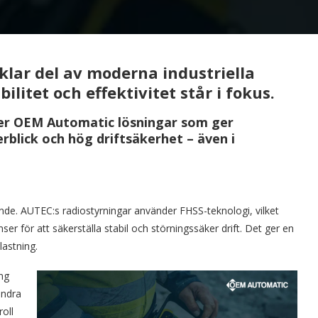
vklar del av moderna industriella
ilitet och effektivitet står i fokus.
er OEM Automatic lösningar som ger
erblick och hög driftsäkerhet – även i
örande. AUTEC:s radiostyrningar använder FHSS-teknologi, vilket
er för att säkerställa stabil och störningssäker drift. Det ger en
lastning.
ng
andra
roll