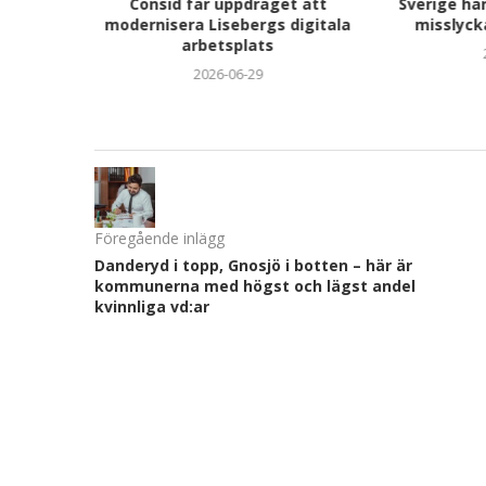
ten? 6
Consid får uppdraget att
Sverige ha
är vanlig
modernisera Lisebergs digitala
misslyck
arbetsplats
2026-06-29
Föregående inlägg
Danderyd i topp, Gnosjö i botten – här är
kommunerna med högst och lägst andel
kvinnliga vd:ar