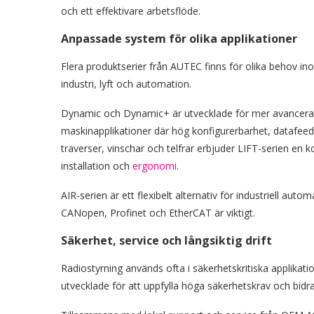
och ett effektivare arbetsflöde.
Anpassade system för olika applikationer
Flera produktserier från AUTEC finns för olika behov in
industri, lyft och automation.
Dynamic och Dynamic+ är utvecklade för mer avancer
maskinapplikationer där hög konfigurerbarhet, datafeedb
traverser, vinschar och telfrar erbjuder LIFT-serien e
installation och
ergonomi
.
AIR-serien är ett flexibelt alternativ för industriell a
CANopen, Profinet och EtherCAT är viktigt.
Säkerhet, service och långsiktig drift
Radiostyrning används ofta i säkerhetskritiska applikation
utvecklade för att uppfylla höga säkerhetskrav och bidra t