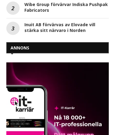
Yrkes-SM: Helmer Rask och Filip
Tech Life Balance – nycke
Wibe Group förvärvar Indiska Pushpak
Salomonsson är bäst i Sverige
hållbara arbetsplatser
Fabricators
inom lastbil...
ingenjörer
2026-05-08
2026-05-05
Inuit AB förvärvas av Elovade vill
stärka sitt närvaro i Norden
ANNONS