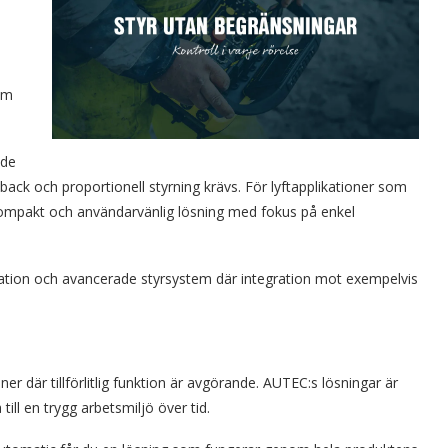
om
ade
ack och proportionell styrning krävs. För lyftapplikationer som
n kompakt och användarvänlig lösning med fokus på enkel
utomation och avancerade styrsystem där integration mot exempelvis
er där tillförlitlig funktion är avgörande. AUTEC:s lösningar är
ill en trygg arbetsmiljö över tid.