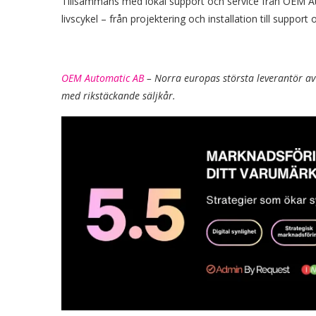
Tillsammans med lokal support och service från OEM A
livscykel – från projektering och installation till suppor
OEM Automatic AB
– Norra europas största leverantör av
med rikstäckande säljkår.