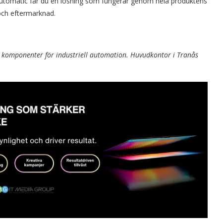
utomatic får du en lösning som fungerar genom hela produktens
t och eftermarknad.
 komponenter för industriell automation. Huvudkontor i Tranås