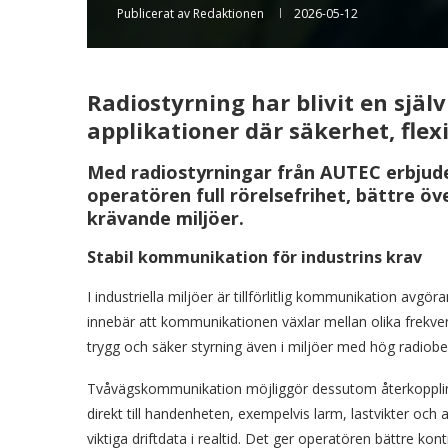
Publicerat av
Redaktionen
2026-05-12
Radiostyrning har blivit en själ
applikationer där säkerhet, flexib
Med radiostyrningar från AUTEC erbjud
operatören full rörelsefrihet, bättre öv
krävande miljöer.
Stabil kommunikation för industrins krav
I industriella miljöer är tillförlitlig kommunikation avg
innebär att kommunikationen växlar mellan olika frekvens
trygg och säker styrning även i miljöer med hög radiobe
Tvåvägskommunikation möjliggör dessutom återkoppli
direkt till handenheten, exempelvis larm, lastvikter och 
viktiga driftdata i realtid. Det ger operatören bättre kont