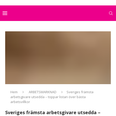
Hem
ARBETSMARKNAD
Sveriges främsta
arbetsgivare utsedda – toppar listan över bästa
arbetsvillkor
Sveriges främsta arbetsgivare utsedda –