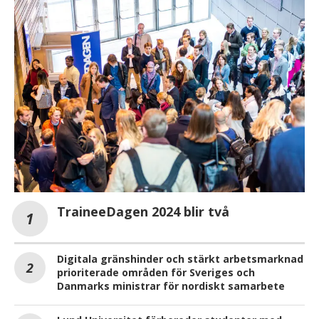
TraineeDagen 2024 blir två
Digitala gränshinder och stärkt arbetsmarknad
prioriterade områden för Sveriges och
Danmarks ministrar för nordiskt samarbete