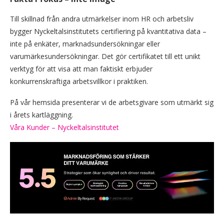
Till skillnad från andra utmärkelser inom HR och arbetsliv
bygger Nyckeltalsinstitutets certifiering på kvantitativa data –
inte på enkäter, marknadsundersökningar eller
varumärkesundersökningar. Det gör certifikatet till ett unikt
verktyg för att visa att man faktiskt erbjuder
konkurrenskraftiga arbetsvillkor i praktiken.
På vår hemsida presenterar vi de arbetsgivare som utmärkt sig
i årets kartläggning.
Våra Kunder – Nyckeltalsinstitutet