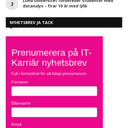
Lund Universitet förbereder studenter med
datanalys – firar 10 år med Qlik
NYHETSBREV JA TACK