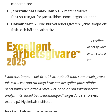
medarbetare.
Jämställdhetsindex Jämix®
– mäter faktiska
förutsättningar för jämställdhet inom organisationen.
Hälsoindex™
– visar hur väl arbetsgivaren lyckas skapa ett
friskt och hållbart arbetsliv.
–
”Excellent
Arbetsgivare
är inte bara
en
kvalitetsstämpel – det är ett kvitto på att man som arbetsgivare
faktiskt lever upp till höga krav när det gäller jämställdhet,
arbetsmiljö och attraktivitet. Det handlar om faktabaserad
analys, inte subjektiva bedömningar,”
säger Anders Johrén,
expert på Nyckeltalsinstitutet.
Fakta i fokus – inte image