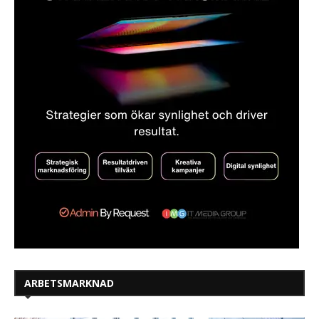
ARBETSMARKNAD