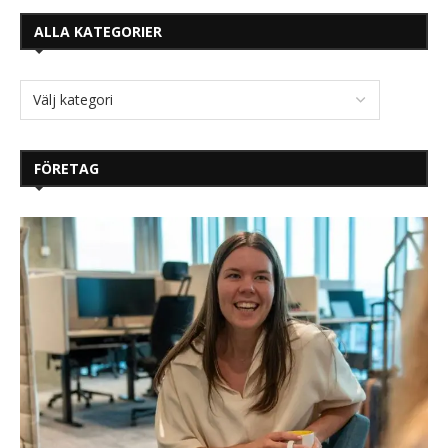
ALLA KATEGORIER
FÖRETAG