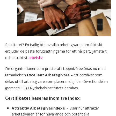
Resultatet? En tydlig bild av vilka arbetsgivare som faktiskt
erbjuder de bästa förutsättningarna för ett hållbart, jämställt
och attraktivt
arbetsliv
.
De organisationer som presterat i toppnivå belönas nu med
utmärkelsen
Excellent Arbetsgivare
– ett certifikat som
delas ut till arbetsgivare som placerar sig i den övre tiondelen
(percentil 90) i Nyckeltalsinstitutets databas.
Certifikatet baseras inom tre index:
Attraktiv Arbetsgivarindex®
– visar hur attraktiv
arbetsgivaren är för nuvarande och potentiella