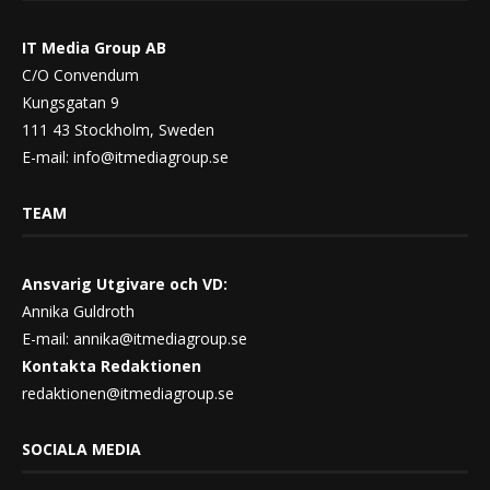
IT Media Group AB
C/O Convendum
Kungsgatan 9
111 43 Stockholm, Sweden
E-mail:
info@itmediagroup.se
TEAM
Ansvarig Utgivare och VD:
Annika Guldroth
E-mail:
annika@itmediagroup.se
Kontakta Redaktionen
redaktionen@itmediagroup.se
SOCIALA MEDIA