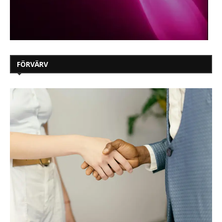
FÖRVÄRV