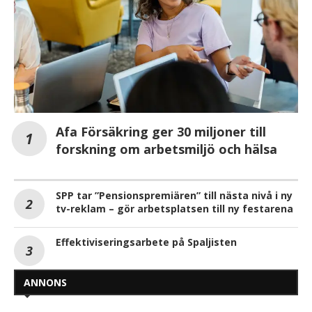
Afa Försäkring ger 30 miljoner till
forskning om arbetsmiljö och hälsa
SPP tar ”Pensionspremiären” till nästa nivå i ny
tv-reklam – gör arbetsplatsen till ny festarena
Effektiviseringsarbete på Spaljisten
ANNONS