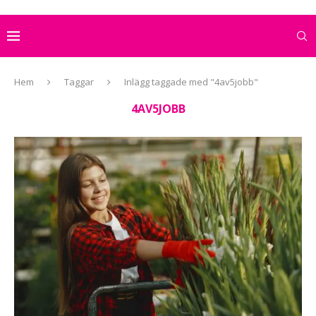
Hem
Taggar
Inlägg taggade med "4av5jobb"
4AV5JOBB