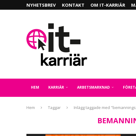
NYHETSBREV
KONTAKT
OM IT-KARRIÄR
M
HEM
KARRIÄR
ARBETSMARKNAD
FÖRET
Hem
Taggar
Inlägg taggade med "bemannings
BEMANNI