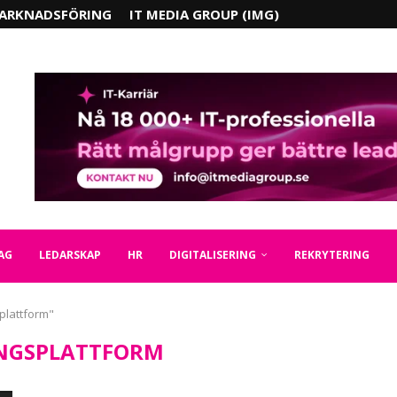
ARKNADSFÖRING
IT MEDIA GROUP (IMG)
AG
LEDARSKAP
HR
DIGITALISERING
REKRYTERING
plattform"
NGSPLATTFORM