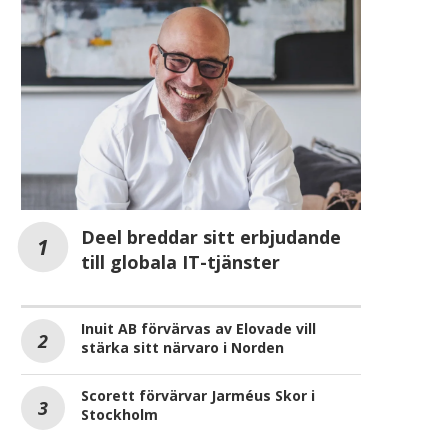
Deel breddar sitt erbjudande
till globala IT-tjänster
Inuit AB förvärvas av Elovade vill
stärka sitt närvaro i Norden
Scorett förvärvar Jarméus Skor i
Stockholm