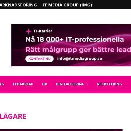
ARKNADSFÖRING
IT MEDIA GROUP (IMG)
AG
LEDARSKAP
HR
DIGITALISERING
REKRYTERING
LÄGARE