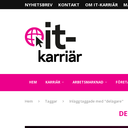
NYHETSBREV
KONTAKT
OM IT-KARRIÄR
M
HEM
KARRIÄR
ARBETSMARKNAD
FÖRET
Hem
Taggar
Inlägg taggade med "delägare"
DE