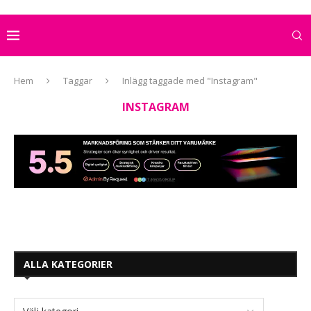
Hem
Taggar
Inlägg taggade med "Instagram"
INSTAGRAM
ALLA KATEGORIER