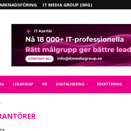
ARKNADSFÖRING
IT MEDIA GROUP (IMG)
AG
LEDARSKAP
HR
DIGITALISERING
REKRYTERING
"
RANTÖRER