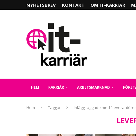
NYHETSBREV
KONTAKT
OM IT-KARRIÄR
M
HEM
KARRIÄR
ARBETSMARKNAD
FÖRET
Hem
Taggar
Inlägg taggade med "leverantörer
LEVE