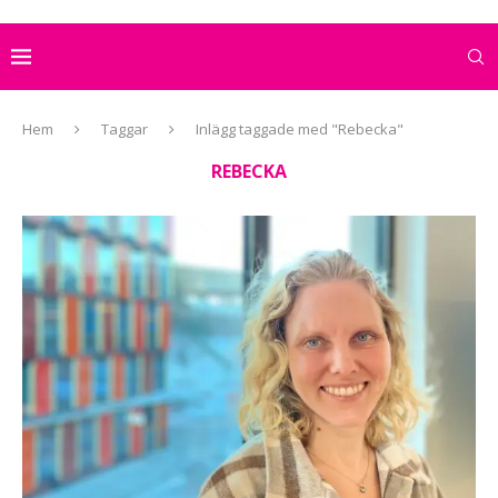
Hem
Taggar
Inlägg taggade med "Rebecka"
REBECKA