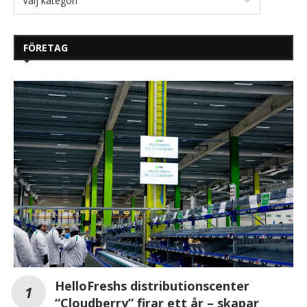
FÖRETAG
HelloFreshs distributionscenter
“Cloudberry” firar ett år – skapar