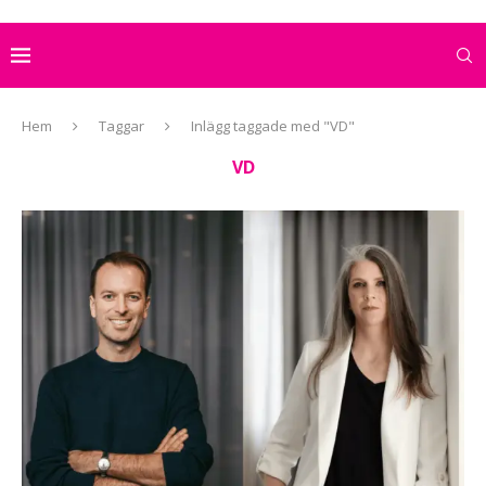
Hem
Taggar
Inlägg taggade med "VD"
VD