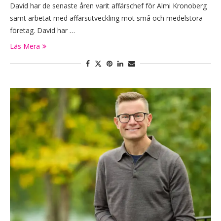
David har de senaste åren varit affärschef för Almi Kronoberg
samt arbetat med affärsutveckling mot små och medelstora
företag. David har …
Läs Mera