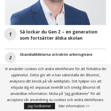
Så lockar du Gen Z – en generation
som fortsätter älska skolan
SkandiaMäklarna attraktiv arbetsgivare
Swedfund investerar för jobb,
Vi använder cookies och andra identifierare för att förbättra din
livsmedelssäkerhet och ekonomisk
upplevelse. Detta gör att vi kan säkerställa din åtkomst,
motståndskraft i Ukraina
analysera ditt besök på vår webbplats. Det hjälper oss att
erbjuda dig ett anpassat innehåll och smidig åtkomst till
NYHETSBREV JA TACK
användbar information. Klicka på ”Jag godkänner” för att
acceptera vår användning av cookies och andra identifierare.
Jag Godkänner
Mer information >>