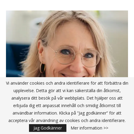
Vi använder cookies och andra identifierare för att förbättra din
upplevelse. Detta gör att vi kan säkerställa din åtkomst,
analysera ditt besök på vår webbplats. Det hjälper oss att
Sanna Rydberg blir ny vd för svenska
erbjuda dig ett anpassat innehåll och smidig åtkomst till
medtechbolaget True Dose
användbar information. Klicka på ”Jag godkänner” för att
acceptera vår användning av cookies och andra identifierare.
Publicerat av
Redaktionen
2026-05-07
Jag Godkänner
Mer information >>