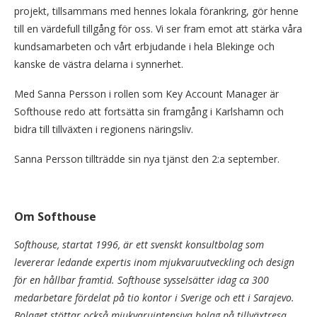
projekt, tillsammans med hennes lokala förankring, gör henne
till en värdefull tillgång för oss. Vi ser fram emot att stärka våra
kundsamarbeten och vårt erbjudande i hela Blekinge och
kanske de västra delarna i synnerhet.
Med Sanna Persson i rollen som Key Account Manager är
Softhouse redo att fortsätta sin framgång i Karlshamn och
bidra till tillväxten i regionens näringsliv.
Sanna Persson tillträdde sin nya tjänst den 2:a september.
Om Softhouse
Softhouse, startat 1996, är ett svenskt konsultbolag som
levererar ledande expertis inom mjukvaruutveckling och design
för en hållbar framtid. Softhouse sysselsätter idag ca 300
medarbetare fördelat på tio kontor i Sverige och ett i Sarajevo.
Bolaget stöttar också mjukvaruintensiva bolag på tillväxtresa