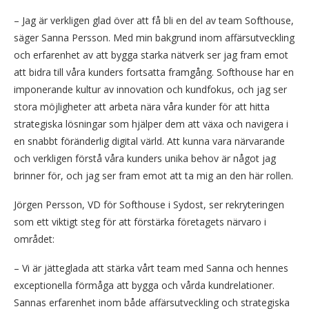
– Jag är verkligen glad över att få bli en del av team Softhouse,
säger Sanna Persson. Med min bakgrund inom affärsutveckling
och erfarenhet av att bygga starka nätverk ser jag fram emot
att bidra till våra kunders fortsatta framgång. Softhouse har en
imponerande kultur av innovation och kundfokus, och jag ser
stora möjligheter att arbeta nära våra kunder för att hitta
strategiska lösningar som hjälper dem att växa och navigera i
en snabbt föränderlig digital värld. Att kunna vara närvarande
och verkligen förstå våra kunders unika behov är något jag
brinner för, och jag ser fram emot att ta mig an den här rollen.
Jörgen Persson, VD för Softhouse i Sydost, ser rekryteringen
som ett viktigt steg för att förstärka företagets närvaro i
området:
– Vi är jätteglada att stärka vårt team med Sanna och hennes
exceptionella förmåga att bygga och vårda kundrelationer.
Sannas erfarenhet inom både affärsutveckling och strategiska