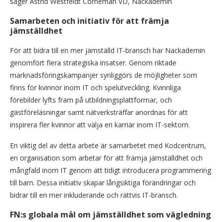
säger Astrid Westfeldt Corneman VD, Nackademin
Samarbeten och initiativ för att främja
jämställdhet
För att bidra till en mer jämställd IT-bransch har Nackademin
genomfört flera strategiska insatser. Genom riktade
marknadsföringskampanjer synliggörs de möjligheter som
finns för kvinnor inom IT och spelutveckling. Kvinnliga
förebilder lyfts fram på utbildningsplattformar, och
gästföreläsningar samt nätverksträffar anordnas för att
inspirera fler kvinnor att välja en karriär inom IT-sektorn.
En viktig del av detta arbete är samarbetet med Kodcentrum,
en organisation som arbetar för att främja jämställdhet och
mångfald inom IT genom att tidigt introducera programmering
till barn. Dessa initiativ skapar långsiktiga förändringar och
bidrar till en mer inkluderande och rättvis IT-bransch.
FN:s globala mål om jämställdhet som vägledning