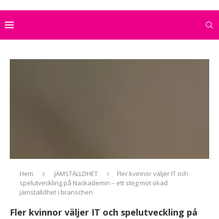
Hem
JÄMSTÄLLDHET
Fler kvinnor väljer IT och
spelutveckling på Nackademin – ett steg mot ökad
jämställdhet i branschen
Fler kvinnor väljer IT och spelutveckling på