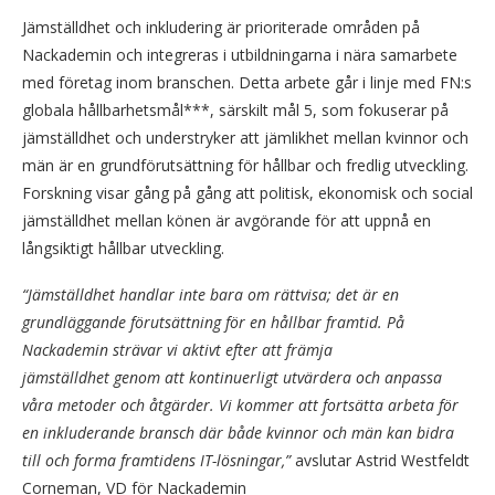
Jämställdhet och inkludering är prioriterade områden på
Nackademin och integreras i utbildningarna i nära samarbete
med företag inom branschen. Detta arbete går i linje med FN:s
globala hållbarhetsmål***, särskilt mål 5, som fokuserar på
jämställdhet och understryker att jämlikhet mellan kvinnor och
män är en grundförutsättning för hållbar och fredlig utveckling.
Forskning visar gång på gång att politisk, ekonomisk och social
jämställdhet mellan könen är avgörande för att uppnå en
långsiktigt hållbar utveckling.
“Jämställdhet handlar inte bara om rättvisa; det är en
grundläggande förutsättning för en hållbar framtid. På
Nackademin strävar vi aktivt efter att främja
j
ämställdhet
genom att kontinuerligt utvärdera och anpassa
våra metoder och åtgärder. Vi kommer att fortsätta arbeta för
en inkluderande bransch där både kvinnor och män kan bidra
till och forma framtidens IT-lösningar,”
avslutar Astrid Westfeldt
Corneman, VD för Nackademin