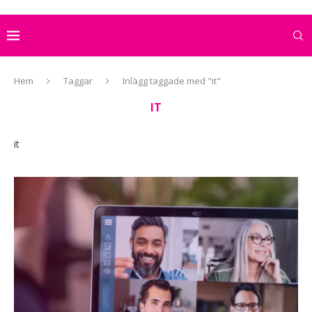
Hem
Taggar
Inlägg taggade med "it"
IT
it