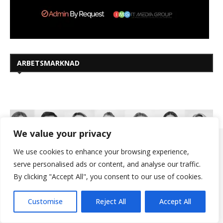
ARBETSMARKNAD
We value your privacy
Vi använder cookies och andra identifierare för att förbättra din
upplevelse. Detta gör att vi kan säkerställa din åtkomst,
We use cookies to enhance your browsing experience,
analysera ditt besök på vår webbplats. Det hjälper oss att
serve personalised ads or content, and analyse our traffic.
erbjuda dig ett anpassat innehåll och smidig åtkomst till
By clicking "Accept All", you consent to our use of cookies.
användbar information. Klicka på ”Jag godkänner” för att
acceptera vår användning av cookies och andra identifierare.
Customise
Reject All
Accept All
Jag Godkänner
Mer information >>