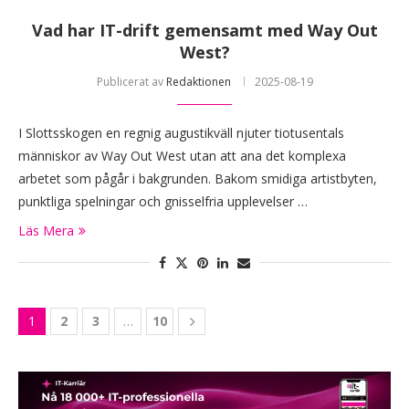
Vad har IT-drift gemensamt med Way Out
West?
Publicerat av
Redaktionen
2025-08-19
I Slottsskogen en regnig augustikväll njuter tiotusentals
människor av Way Out West utan att ana det komplexa
arbetet som pågår i bakgrunden. Bakom smidiga artistbyten,
punktliga spelningar och gnisselfria upplevelser …
Läs Mera
1
2
3
…
10