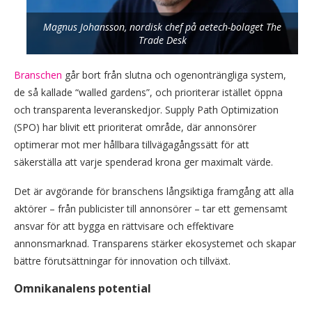
Magnus Johansson, nordisk chef på aetech-bolaget The
Trade Desk
Branschen
går bort från slutna och ogenonträngliga system,
de så kallade “walled gardens”, och prioriterar istället öppna
och transparenta leveranskedjor. Supply Path Optimization
(SPO) har blivit ett prioriterat område, där annonsörer
optimerar mot mer hållbara tillvägagångssätt för att
säkerställa att varje spenderad krona ger maximalt värde.
Det är avgörande för branschens långsiktiga framgång att alla
aktörer – från publicister till annonsörer – tar ett gemensamt
ansvar för att bygga en rättvisare och effektivare
annonsmarknad. Transparens stärker ekosystemet och skapar
bättre förutsättningar för innovation och tillväxt.
Omnikanalens potential