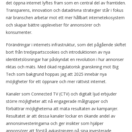
det öppna internet lyftes fram som en central del av framtiden.
Transparens, innovation och datadrivna strategier står i fokus
när branschen arbetar mot ett mer hållbart internetekosystem
och skapar bättre upplevelser för annonsörer och
konsumenter.
Förändringar i internets infrastruktur, som det pågående skiftet
bort från tredjepartscookies och introduktionen av nya
identitetslösningar har påskyndat en revolution i hur annonser
riktas och mäts. Med ökad regulatorisk granskning mot Big
Tech som bakgrund hoppas jag att 2025 innebär nya
möjligheter för ett öppnare och mer rättvist internet.
Kanaler som Connected TV (CTV) och digitalt ljud erbjuder
större möjligheter att nå engagerade målgrupper och
förbättrar möjligheterna att mäta resultaten av kampanjer.
Resultatet är att dessa kanaler lockar en ökande andel av
annonsinvesteringarna och ger insikter som hjälper
annonsörer att förstå avkastningen på sina investerade