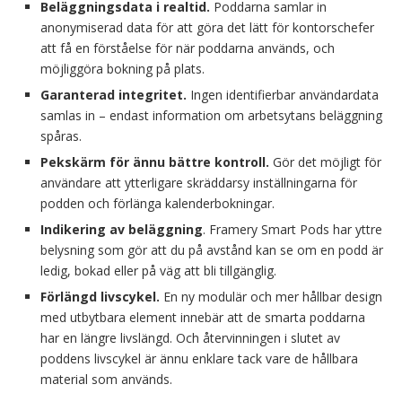
Beläggningsdata i realtid.
Poddarna samlar in
anonymiserad data för att göra det lätt för kontorschefer
att få en förståelse för när poddarna används, och
möjliggöra bokning på plats.
Garanterad integritet.
Ingen identifierbar användardata
samlas in – endast information om arbetsytans beläggning
spåras.
Pekskärm för ännu bättre kontroll.
Gör det möjligt för
användare att ytterligare skräddarsy inställningarna för
podden och förlänga kalenderbokningar.
Indikering av beläggning
. Framery Smart Pods har yttre
belysning som gör att du på avstånd kan se om en podd är
ledig, bokad eller på väg att bli tillgänglig.
Förlängd livscykel.
En ny modulär och mer hållbar design
med utbytbara element innebär att de smarta poddarna
har en längre livslängd. Och återvinningen i slutet av
poddens livscykel är ännu enklare tack vare de hållbara
material som används.