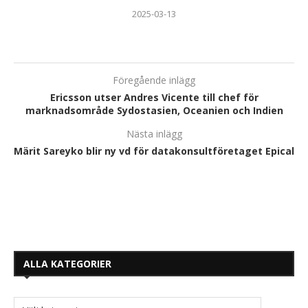
2025-03-13
Föregående inlägg
Ericsson utser Andres Vicente till chef för
marknadsområde Sydostasien, Oceanien och Indien
Nästa inlägg
Märit Sareyko blir ny vd för datakonsultföretaget Epical
ALLA KATEGORIER