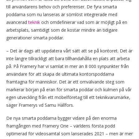
till användarens behov och preferenser. De fyra smarta
poddarna som nu lanseras är sömlöst integrerade med
avancerad
teknik
och omdefinierar vad som är möjligt på en
arbetsplats, samtidigt som de kostar mindre än tidigare
generationer smarta poddar.
– Det är dags att uppdatera vårt sätt att se på kontoret. Det är
inte längre tillräckligt att bara tillhandahålla en plats att arbeta
på. På Framery har vi samlat in mer än 8 000 synpunkter från
användare för att skapa de ultimata kontorspoddarna
framtagna för människor. Det är ett omvälvande steg som
markerar början på eran för smarta poddar och kulmen på vår
egen utveckling från ett möbelföretag till ett teknikvarumärke,
säger Framerys vd Samu Hällfors.
De nya smarta poddarna bygger vidare på den enorma
framgången med Framery One – världens första podd
optimerad för videosamtal som lanserades 2021 – men är mer