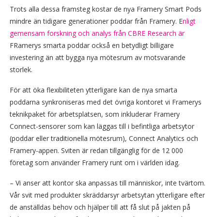
Trots alla dessa framsteg kostar de nya Framery Smart Pods
mindre än tidigare generationer poddar från Framery. E
nligt
gemensam forskning och analys från CBRE Research är
FRamerys smarta poddar också en betydligt billigare
investering än att bygga nya mötesrum av motsvarande
storlek.
För att öka flexibiliteten ytterligare kan de nya smarta
poddarna synkroniseras med det övriga kontoret vi Framerys
teknikpaket för arbetsplatsen, som inkluderar Framery
Connect-sensorer som kan läggas till i befintliga arbetsytor
(poddar eller traditionella mötesrum), Connect Analytics och
Framery-appen. Sviten är redan tillgänglig för de 12 000
företag som använder Framery runt om i världen idag.
– Vi anser att kontor ska anpassas till människor, inte tvärtom.
Vår svit med produkter skräddarsyr arbetsytan ytterligare efter
de anställdas behov och hjälper till att få slut på jakten på