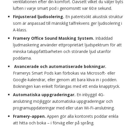
ventilationen efter din komfort. Oavsett vilket du väljer byts
luften i varje smart pod i genomsnitt var 60:e sekund.
Finjusterad ljudisolering.
En patentsökt akustisk struktur
som är anpassad till mänsklig talfrekvens ger ljudisolering i
A-klass.
Framery Office Sound Masking System.
Inbäddad
ljudmaskering använder ettproprietärt ljudspektrum för att
minska taluppfattbarheten och störande ljud utanför
poddarna.
Avancerade och automatiserade bokningar.
Framerys Smart Pods kan förbokas via Microsoft- eller
Google-kalendrar, eller genom att bara kliva in i podden.
Bokningen kan enkelt förlängas med ett enda knapptryck.
Automatiska uppgraderingar.
En inbyggd 4G-
anslutning möjliggör automatiska uppgraderingar och
programuppdateringar med eller utan Wi-Fi-anslutning.
Framery-appen.
Appen gör alla kontorets poddar enkla
att hitta och boka – i förväg eller på språng.