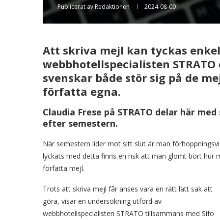
Publicerat av
Redaktionen
2024-08-09
Att skriva mejl kan tyckas enk
webbhotellspecialisten STRATO o
svenskar både stör sig på de me
författa egna.
Claudia Frese på STRATO delar här med 
efter semestern.
När semestern lider mot sitt slut är man förhoppningsvi
lyckats med detta finns en risk att man glömt bort hur 
författa mejl.
Trots att skriva mejl får anses vara en rätt lätt sak att
göra, visar en undersökning utförd av
webbhotellspecialisten STRATO tillsammans med Sifo