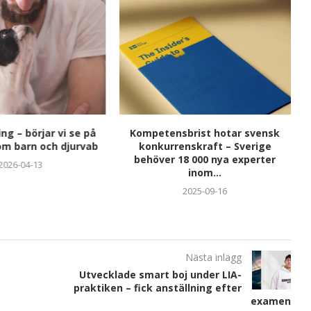
g – börjar vi se på
Kompetensbrist hotar svensk
om barn och djurvab
konkurrenskraft – Sverige
behöver 18 000 nya experter
2026-04-13
inom...
2025-09-16
Nästa inlägg
Utvecklade smart boj under LIA-
praktiken – fick anställning efter
examen