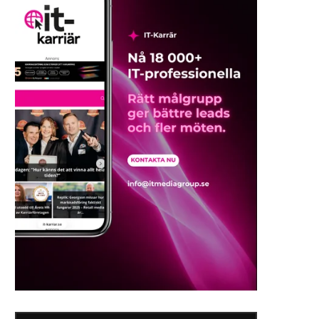
Undersökning: Svenska företag
Är nordiska arbetsplatse
ignorerar skrivarsäkerheten
säkra som de är glada? 
land är...
2025-05-22
2025-03-25