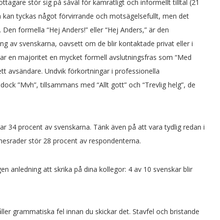
ttagare stör sig på såväl för kamratligt och informellt tilltal (21
tta kan tyckas något förvirrande och motsägelsefullt, men det
t. Den formella “Hej Anders!” eller “Hej Anders,” är den
ng av svenskarna, oavsett om de blir kontaktade privat eller i
drar en majoritet en mycket formell avslutningsfras som “Med
ett avsändare. Undvik förkortningar i professionella
dock ”Mvh”, tillsammans med “Allt gott” och “Trevlig helg”, de
erar 34 procent av svenskarna. Tänk även på att vara tydlig redan i
nesrader stör 28 procent av respondenterna.
en anledning att skrika på dina kollegor: 4 av 10 svenskar blir
håller grammatiska fel innan du skickar det. Stavfel och bristande