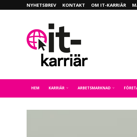
NYHETSBREV
KONTAKT
OM IT-KARRIÄR
M
HEM
KARRIÄR
ARBETSMARKNAD
FÖRET