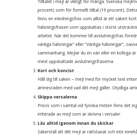
Tilltalet i mejl är viktigt för många. Svenska mejlmo
procent) som för formellt tilltal (19 procent). De
finns en inledningsfras som alltid är ett säkert kor
hälsningsfrasen som uppskattas i störst utsträckni
arbetet. När det kommer till avslutningsfras före
vänliga hälsningar” eller “Vänliga hälsningar”, oavs
sammanhang. Mejlar du en vän eller en kollega är 
mest uppskattade avslutningsfraserna.
Kort och koncist
Håll dig till saken – mejl med för mycket text irrit
ämnesraden med vad ditt mejl gäller. Otydliga äm
Skippa versalerna
Precis som i samtal vid fysiska möten finns det ing
irriterade av mejl som är skrivna i versaler.
Läs alltid igenom innan du skickar
Säkerställ att ditt mejl är rättstavat och inte inne