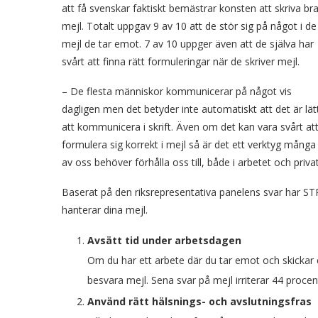
att få svenskar faktiskt bemästrar konsten att skriva br
mejl. Totalt uppgav 9 av 10 att de stör sig på något i de
mejl de tar emot. 7 av 10 uppger även att de själva har
svårt att finna rätt formuleringar när de skriver mejl.
– De flesta människor kommunicerar på något vis
dagligen men det betyder inte automatiskt att det är lät
att kommunicera i skrift. Även om det kan vara svårt at
formulera sig korrekt i mejl så är det ett verktyg många
av oss behöver förhålla oss till, både i arbetet och priv
Baserat på den riksrepresentativa panelens svar har ST
hanterar dina mejl.
Avsätt tid under arbetsdagen
Om du har ett arbete där du tar emot och skickar e
besvara mejl. Sena svar på mejl irriterar 44 proce
Använd rätt hälsnings- och avslutningsfras