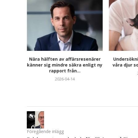
ära en av
Nära hälften av affärsresenärer
Undersöknin
täcka
känner sig mindre säkra enligt ny
våra djur s
er...
rapport från...
2026-04-14
Föregående inlägg