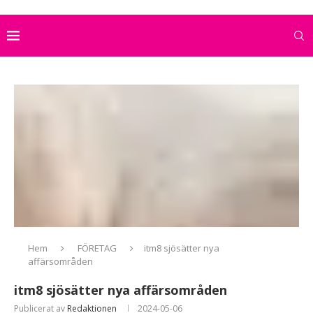
Hem
FÖRETAG
itm8 sjösätter nya
affärsområden
itm8 sjösätter nya affärsområden
Publicerat av
Redaktionen
2024-05-06