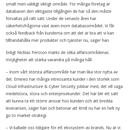
smalt men väldigt viktigt område. För många företag är
databasen den viktigaste tillgången de har så den måste
förvaltas på rätt sätt. Under de senaste åren har
säkerhetsfrågorna växt även inom databasområdet. Vi får
också feedback från kunderna om att det är bra att vi kan
tillhandahålla mer produkter och tjänster nu, säger han.
Enligt Nicklas Persson märks de olika affärsområdenas
möjligheter att stärka varandra på många håll.
– Inom vårt största affärsområde har man lika stor nytta av
det. Emineo har många intressanta kunder i den storlek som
Cloud Infrastructure & Cyber Security jobbar med, det vill säga
medelstora, stora och enterprisekunder. Det här blir ett sätt
att kunna ta ett större ansvar hos kunden och att bredda
leveransen, säger han och betonar att Itm8 nu har en helt ny
go to market-strategi.
– Vi kallade oss tidigare för ett ekosystem av brands. Nu är vi