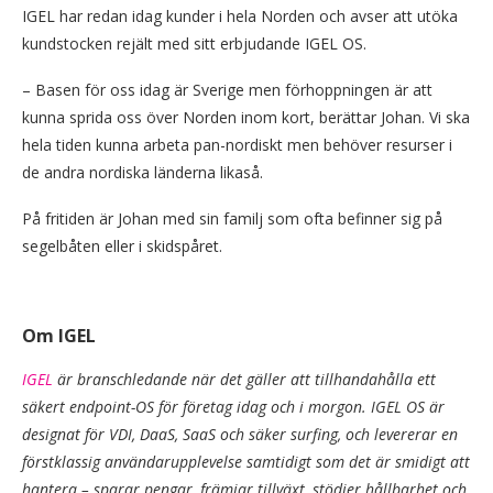
IGEL har redan idag kunder i hela Norden och avser att utöka
kundstocken rejält med sitt erbjudande IGEL OS.
– Basen för oss idag är Sverige men förhoppningen är att
kunna sprida oss över Norden inom kort, berättar Johan. Vi ska
hela tiden kunna arbeta pan-nordiskt men behöver resurser i
de andra nordiska länderna likaså.
På fritiden är Johan med sin familj som ofta befinner sig på
segelbåten eller i skidspåret.
Om IGEL
IGEL
är branschledande när det gäller att tillhandahålla ett
säkert endpoint-OS för företag idag och i morgon. IGEL OS är
designat för VDI, DaaS, SaaS och säker surfing, och levererar en
förstklassig användarupplevelse samtidigt som det är smidigt att
hantera – sparar pengar, främjar tillväxt, stödjer hållbarhet och