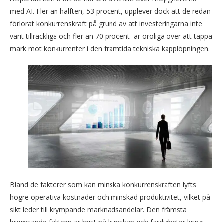
med AI. Fler än hälften, 53 procent, upplever dock att de redan
förlorat konkurrenskraft på grund av att investeringarna inte
varit tillräckliga och fler än 70 procent är oroliga över att tappa
mark mot konkurrenter i den framtida tekniska kapplöpningen.
Bland de faktorer som kan minska konkurrenskraften lyfts
högre operativa kostnader och minskad produktivitet, vilket på
sikt leder till krympande marknadsandelar. Den främsta
bromsande faktorn är brist på kunskap och färdigheter kring