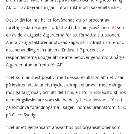
AI, följt av begränsningar i infrastruktur och säkerhetsrisker.
Det är därför inte heller förvånande att 61 procent av
företagsledarna anger förbättrad utbildningsnivå inom
AI
som
en av de viktigaste åtgärderna för att förbättra situationen.
Andra viktiga faktorer är utökad kapacitet i infrastrukturen, för
databehandling och nätverk. Endast 1,7 procent av
respondenterna uppger att de inte behöver genomföra några
åtgärder utan är ”redo för AI”.
”Det som är mest positivt med dessa resultat är att det visar
på insikten att AI är ett mycket komplext ämne, med många
möjliga fallgropar, och att det finns en stor kunskapstörst hos
de näringslivsledare som ska ha det yttersta ansvaret för att
genomdriva förändringarna”, säger Thomas Brännström, CTO
på Cisco Sverige:
”Det är ett gemensamt ansvar hos oss organisationer som