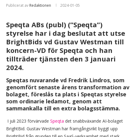
Publicerat av
Redaktionen
2024-01-05
Speqta ABs (publ) (”Speqta”)
styrelse har i dag beslutat att utse
BrightBids vd Gustav Westman till
koncern-VD för Speqta och han
tillträder tjänsten den 3 januari
2024.
Speqtas nuvarande vd Fredrik Lindros, som
genomfört senaste årens transformation av
bolaget, föreslås ta plats i Speqtas styrelse
som ordinarie ledamot, genom att
sammankalla till en extra bolagsstämma.
I juli 2023 förvärvade
Speqta
det snabbväxande AI-bolaget
BrightBid. Gustav Westman har framgångsrikt byggt upp
BrightBid från grunden till en SaaS-verksamhet med stark