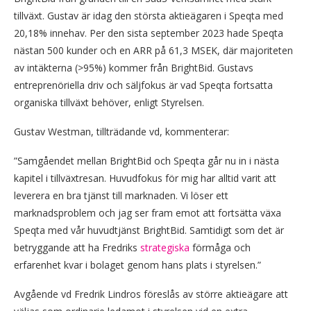
tillväxt. Gustav är idag den största aktieägaren i Speqta med
20,18% innehav. Per den sista september 2023 hade Speqta
nästan 500 kunder och en ARR på 61,3 MSEK, där majoriteten
av intäkterna (>95%) kommer från BrightBid. Gustavs
entreprenöriella driv och säljfokus är vad Speqta fortsatta
organiska tillväxt behöver, enligt Styrelsen.
Gustav Westman, tillträdande vd, kommenterar:
”Samgåendet mellan BrightBid och Speqta går nu in i nästa
kapitel i tillväxtresan. Huvudfokus för mig har alltid varit att
leverera en bra tjänst till marknaden. Vi löser ett
marknadsproblem och jag ser fram emot att fortsätta växa
Speqta med vår huvudtjänst BrightBid. Samtidigt som det är
betryggande att ha Fredriks
strategiska
förmåga och
erfarenhet kvar i bolaget genom hans plats i styrelsen.”
Avgående vd Fredrik Lindros föreslås av större aktieägare att