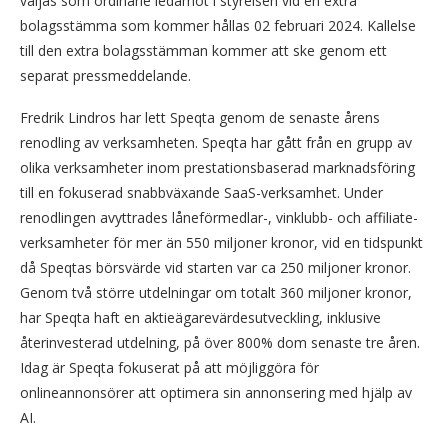
väljas som ordinarie ledamot i styrelsen vid en extra
bolagsstämma som kommer hållas 02 februari 2024. Kallelse
till den extra bolagsstämman kommer att ske genom ett
separat pressmeddelande.
Fredrik Lindros har lett Speqta genom de senaste årens
renodling av verksamheten. Speqta har gått från en grupp av
olika verksamheter inom prestationsbaserad marknadsföring
till en fokuserad snabbväxande SaaS-verksamhet. Under
renodlingen avyttrades låneförmedlar-, vinklubb- och affiliate-
verksamheter för mer än 550 miljoner kronor, vid en tidspunkt
då Speqtas börsvärde vid starten var ca 250 miljoner kronor.
Genom två större utdelningar om totalt 360 miljoner kronor,
har Speqta haft en aktieägarevärdesutveckling, inklusive
återinvesterad utdelning, på över 800% dom senaste tre åren.
Idag är Speqta fokuserat på att möjliggöra för
onlineannonsörer att optimera sin annonsering med hjälp av
AI.