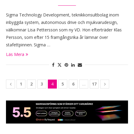
Sigma Technology Development, teknikkonsultbolag inom
inbyggda system, autonomous drive och mjukvarudesign,
välkomnar Lisa Pettersson som ny VD. Hon efterträder Klas
Persson, som efter 15 framgångsrika år lämnar över
stafettpinnen. Sigma …
Läs Mera
1
2
3
4
5
6
…
17